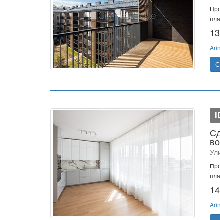
Про
пла
13
Ari
С
I
Сд
во
Ул
Про
пла
14
Ari