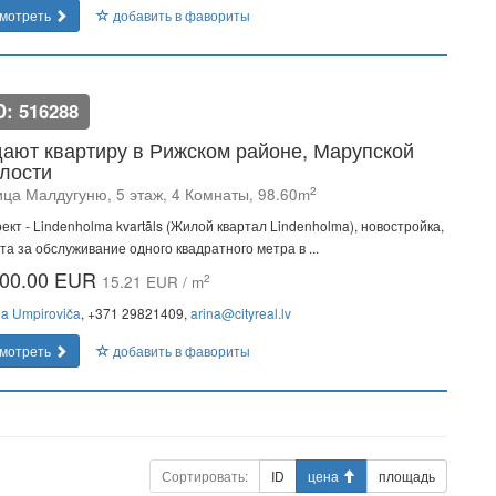
мотреть
добавить в фавориты
D: 516288
ают квартиру в Рижском районе, Марупской
лости
2
ица Малдугуню, 5 этаж, 4 Комнаты, 98.60m
ект - Lindenholma kvartāls (Жилой квартал Lindenholma), новостройка,
та за обслуживание одного квадратного метра в ...
00.00 EUR
2
15.21 EUR / m
na Umpiroviča
, +371 29821409,
arina@cityreal.lv
мотреть
добавить в фавориты
Сортировать:
ID
цена
площадь