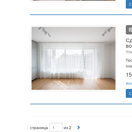
С
I
Сд
во
Ул
Про
пла
15
Ari
С
страница
из 2