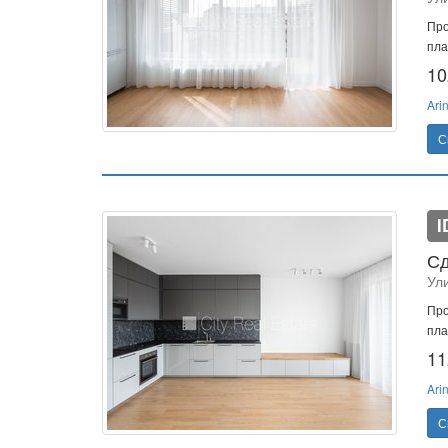
Про
пла
10
Ari
С
I
Сд
Ул
Про
пла
11
Ari
С