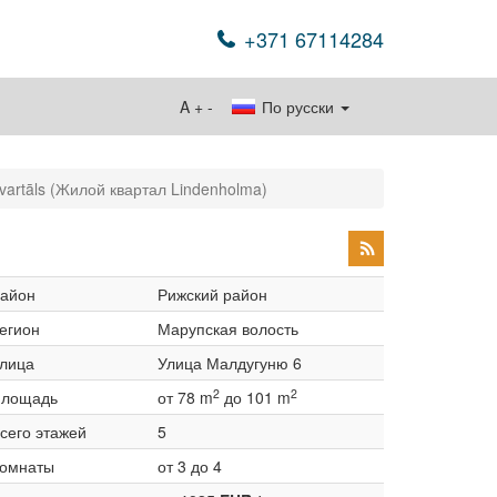
+371 67114284
A
+
-
По русски
vartāls (Жилой квартал Lindenholma)
айон
Рижский район
егион
Марупская волость
лица
Улица Малдугуню 6
2
2
лощадь
от 78 m
до 101 m
сего этажей
5
омнаты
от 3 до 4