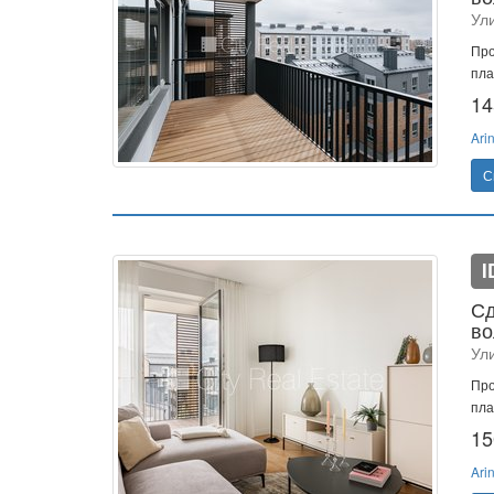
Ул
Про
пла
14
Ari
С
I
Сд
во
Ул
Про
пла
15
Ari