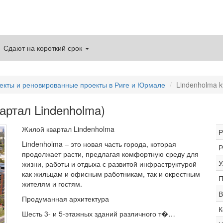
Сдают на короткий срок
екты и реновированные проекты в Риге и Юрмале
Lindenholma k
вартал Lindenholma)
Жилой квартал Lindenholma
Р
Lindenholma – это новая часть города, которая
Р
продолжает расти, предлагая комфортную среду для
У
жизни, работы и отдыха с развитой инфраструктурой
как жильцам и офисным работникам, так и окрестным
П
жителям и гостям.
В
Продуманная архитектура
К
Шесть 3- и 5-этажных зданий различного т�…