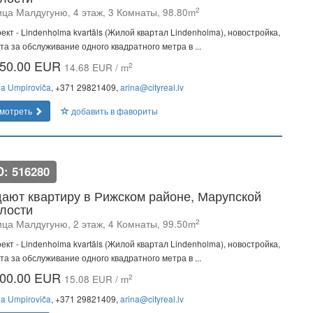
2
ица Малдугуню, 4 этаж, 3 Комнаты, 98.80m
ект - Lindenholma kvartāls (Жилой квартал Lindenholma), новостройка,
та за обслуживание одного квадратного метра в ...
50.00 EUR
2
14.68 EUR / m
na Umpiroviča
, +371 29821409,
arina@cityreal.lv
мотреть
добавить в фавориты
D: 516280
ают квартиру в Рижском районе, Марупской
лости
2
ица Малдугуню, 2 этаж, 4 Комнаты, 99.50m
ект - Lindenholma kvartāls (Жилой квартал Lindenholma), новостройка,
та за обслуживание одного квадратного метра в ...
00.00 EUR
2
15.08 EUR / m
na Umpiroviča
, +371 29821409,
arina@cityreal.lv