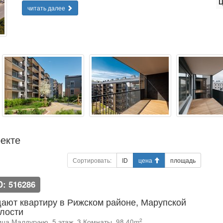
Ц
читать далее
екте
Сортировать:
ID
цена
площадь
D: 516286
ают квартиру в Рижском районе, Марупской
лости
2
ица Малдугуню, 5 этаж, 3 Комнаты, 98.40m