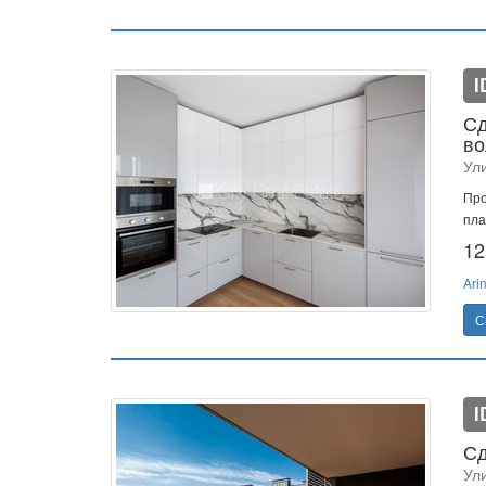
I
Сд
во
Ул
Про
пла
12
Ari
С
I
Сд
Ул