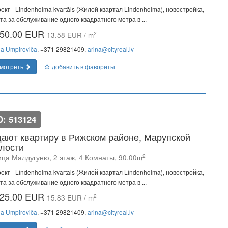
ект - Lindenholma kvartāls (Жилой квартал Lindenholma), новостройка,
та за обслуживание одного квадратного метра в ...
50.00 EUR
2
13.58 EUR / m
na Umpiroviča
, +371 29821409,
arina@cityreal.lv
мотреть
добавить в фавориты
D: 513124
ают квартиру в Рижском районе, Марупской
лости
2
ица Малдугуню, 2 этаж, 4 Комнаты, 90.00m
ект - Lindenholma kvartāls (Жилой квартал Lindenholma), новостройка,
та за обслуживание одного квадратного метра в ...
25.00 EUR
2
15.83 EUR / m
na Umpiroviča
, +371 29821409,
arina@cityreal.lv