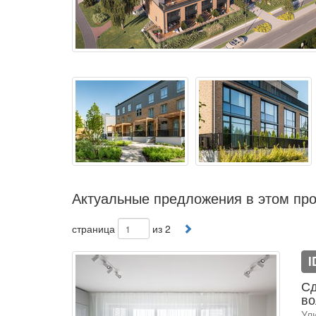
Актуальные предложения в этом про
страница
из 2
I
Сд
во
Ул