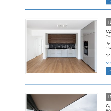
С
I
Сд
Ул
Про
пла
14
Ari
С
I
Сд
во