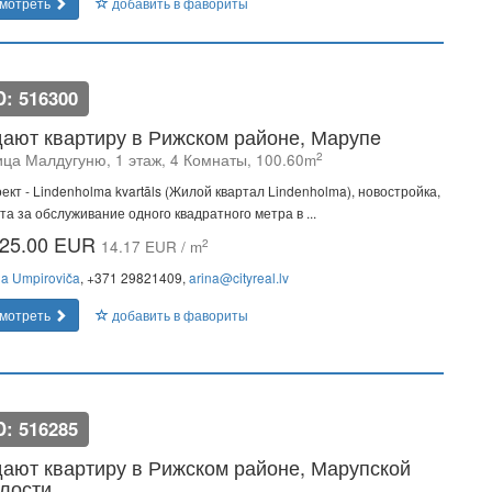
мотреть
добавить в фавориты
D: 516300
ают квартиру в Рижском районе, Марупe
2
ица Малдугуню, 1 этаж, 4 Комнаты, 100.60m
ект - Lindenholma kvartāls (Жилой квартал Lindenholma), новостройка,
та за обслуживание одного квадратного метра в ...
25.00 EUR
2
14.17 EUR / m
na Umpiroviča
, +371 29821409,
arina@cityreal.lv
мотреть
добавить в фавориты
D: 516285
ают квартиру в Рижском районе, Марупской
лости