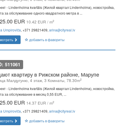
ект - Lindenholma kvartāls (Жилой квартал Lindenholma), новостройка,
та за обслуживание одного квадратного метра в ...
25.00 EUR
2
10.42 EUR / m
na Umpiroviča
, +371 29821409,
arina@cityreal.lv
мотреть
добавить в фавориты
D: 511061
ают квартиру в Рижском районе, Марупe
2
ица Малдугуню, 4 этаж, 3 Комнаты, 78.30m
ект - Lindenholma kvartāls (Жилой квартал Lindenholma), новостройка,
та за обслуживание в месяц 0,55 EUR, ...
25.00 EUR
2
14.37 EUR / m
na Umpiroviča
, +371 29821409,
arina@cityreal.lv
мотреть
добавить в фавориты