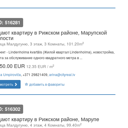
D: 516281
ают квартиру в Рижском районе, Марупской
лости
2
ица Малдугуню, 3 этаж, 3 Комнаты, 101.20m
ект - Lindenholma kvartāls (Жилой квартал Lindenholma), новостройка,
та за обслуживание одного квадратного метра в ...
50.00 EUR
2
12.35 EUR / m
na Umpiroviča
, +371 29821409,
arina@cityreal.lv
мотреть
добавить в фавориты
D: 516302
ают квартиру в Рижском районе, Марупe
2
ица Малдугуню, 4 этаж, 4 Комнаты, 99.40m