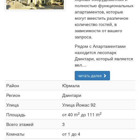
полностью функциональных
апартаментов, которые
могут вместить различное
количество гостей, в
зависимости от вашего
запроса.
Рядом с Апартаментами
находится лесопарк
Дзинтари, который является
вел…
читать далее
Район
Юрмала
Регион
Дзинтари
Улица
Улица Йомас 92
2
2
Площадь
от 40 m
до 111 m
Всего этажей
3
Комнаты
от 1 до 4