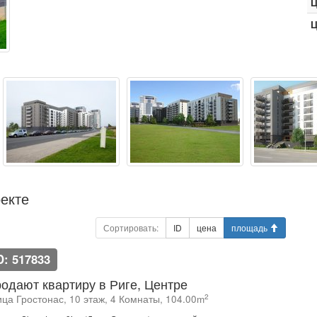
Ц
Ц
екте
Сортировать:
ID
цена
площадь
D: 517833
одают квартиру в Риге, Центре
2
ица Гростонас, 10 этаж, 4 Комнаты, 104.00m