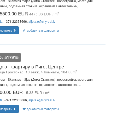
ект - Skanstes mājas (Дома Сканстес), новостройка, место для
ины, подземная стоянка, охраняемая автостоянка, ...
5500.00 EUR
2
4475.96 EUR / m
ta
, +371 22333666,
aljeta.e@cityreal.lv
мотреть
добавить в фавориты
D: 517915
ают квартиру в Риге, Центре
2
ица Гростонас, 10 этаж, 4 Комнаты, 104.00m
ект - Skanstes mājas (Дома Сканстес), новостройка, место для
ины, подземная стоянка, охраняемая автостоянка, ...
00.00 EUR
2
15.38 EUR / m
ta
, +371 22333666,
aljeta.e@cityreal.lv
мотреть
добавить в фавориты