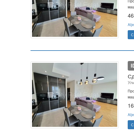
Про
маш
46
Alje
С
I
Сд
Ул
Про
маш
16
Alje
С