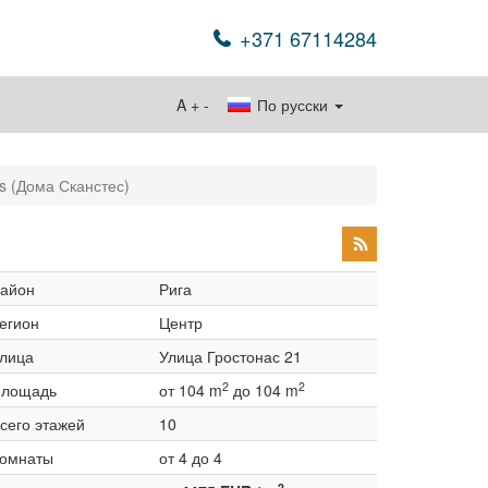
+371 67114284
A
+
-
По русски
s (Дома Сканстес)
айон
Рига
егион
Центр
лица
Улица Гростонас 21
2
2
лощадь
от 104 m
до 104 m
сего этажей
10
омнаты
от 4 до 4
2